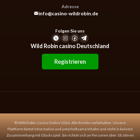
Adresse
info@casino-wildrobin.de
Folgen Sie uns
Wild Robin casino Deutschland
Registrieren
© Wild Robin Casino Online 2026. Alle Rechte vorbehalten. Unsere
Plattform bietet informative und unterhaltsame Inhalte und steht in keinem
Zusammenhang mit Glücksspiel. Sie richtet sich an Personen über 18 Jahren